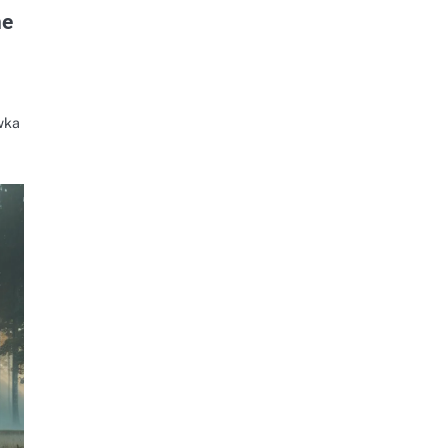
ne
wka