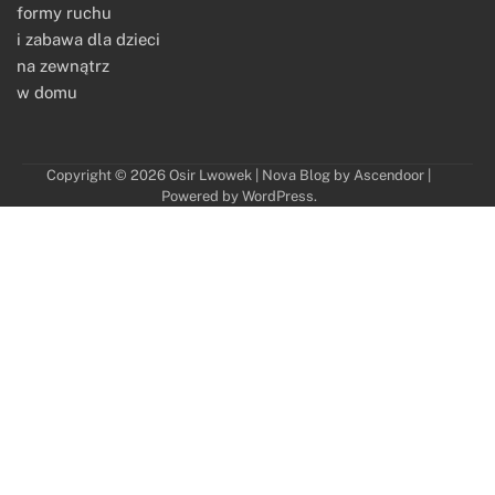
formy ruchu
i zabawa dla dzieci
na zewnątrz
w domu
Copyright © 2026
Osir Lwowek
| Nova Blog by
Ascendoor
|
Powered by
WordPress
.