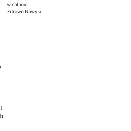
w salonie
Zdrowe Nawyki
a
t.
ch