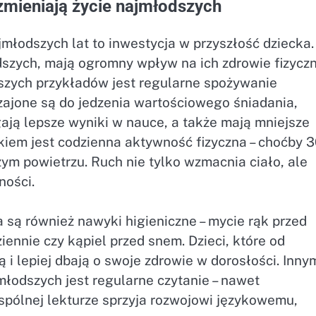
zmieniają życie najmłodszych
łodszych lat to inwestycja w przyszłość dziecka.
dszych, mają ogromny wpływ na ich zdrowie fizyczn
jszych przykładów jest regularne spożywanie
zajone są do jedzenia wartościowego śniadania,
gają lepsze wyniki w nauce, a także mają mniejsze
iem jest codzienna aktywność fizyczna – choćby 
ym powietrzu. Ruch nie tylko wzmacnia ciało, ale
ności.
ą również nawyki higieniczne – mycie rąk przed
ennie czy kąpiel przed snem. Dzieci, które od
ą i lepiej dbają o swoje zdrowie w dorosłości. Inny
odszych jest regularne czytanie – nawet
spólnej lekturze sprzyja rozwojowi językowemu,