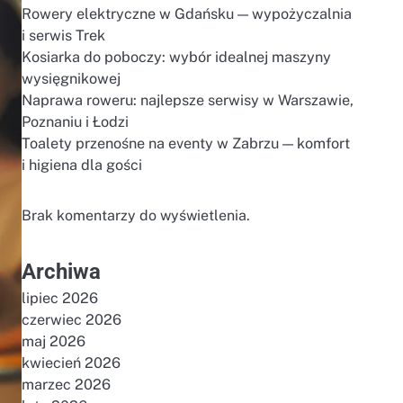
Rowery elektryczne w Gdańsku — wypożyczalnia
i serwis Trek
Kosiarka do poboczy: wybór idealnej maszyny
wysięgnikowej
Naprawa roweru: najlepsze serwisy w Warszawie,
Poznaniu i Łodzi
Toalety przenośne na eventy w Zabrzu — komfort
i higiena dla gości
Brak komentarzy do wyświetlenia.
Archiwa
lipiec 2026
czerwiec 2026
maj 2026
kwiecień 2026
marzec 2026