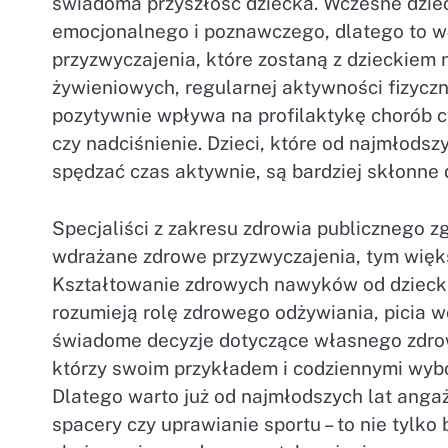
świadoma przyszłość dziecka. Wczesne dziec
emocjonalnego i poznawczego, dlatego to wł
przyzwyczajenia, które zostaną z dzieckie
żywieniowych, regularnej aktywności fizyczn
pozytywnie wpływa na profilaktykę chorób cy
czy nadciśnienie. Dzieci, które od najmłodsz
spędzać czas aktywnie, są bardziej skłonne
Specjaliści z zakresu zdrowia publicznego z
wdrażane zdrowe przyzwyczajenia, tym więks
Kształtowanie zdrowych nawyków od dziecka 
rozumieją rolę zdrowego odżywiania, picia w
świadome decyzje dotyczące własnego zdrowi
którzy swoim przykładem i codziennymi wyb
Dlatego warto już od najmłodszych lat anga
spacery czy uprawianie sportu – to nie tylko