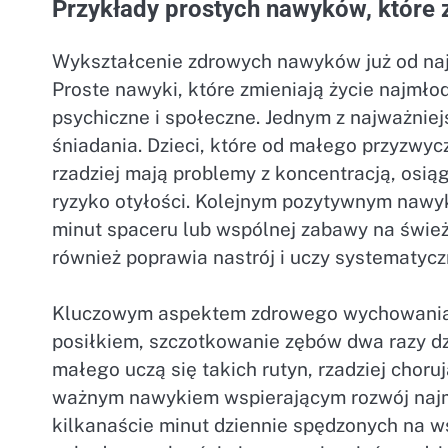
Przykłady prostych nawyków, które 
Wykształcenie zdrowych nawyków już od najm
Proste nawyki, które zmieniają życie najmło
psychiczne i społeczne. Jednym z najważnie
śniadania. Dzieci, które od małego przyzwyc
rzadziej mają problemy z koncentracją, osią
ryzyko otyłości. Kolejnym pozytywnym nawyk
minut spaceru lub wspólnej zabawy na śwież
również poprawia nastrój i uczy systematycz
Kluczowym aspektem zdrowego wychowania s
posiłkiem, szczotkowanie zębów dwa razy dzi
małego uczą się takich rutyn, rzadziej choruj
ważnym nawykiem wspierającym rozwój najmł
kilkanaście minut dziennie spędzonych na w