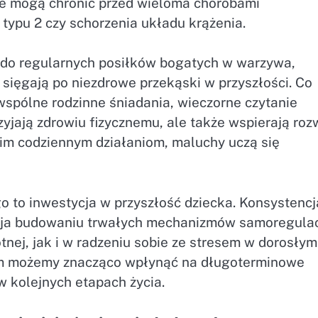
e mogą chronić przed wieloma chorobami
a typu 2 czy schorzenia układu krążenia.
e do regularnych posiłków bogatych w warzywa,
 sięgają po niezdrowe przekąski w przyszłości. Co
 wspólne rodzinne śniadania, wieczorne czytanie
rzyjają zdrowiu fizycznemu, ale także wspierają roz
kim codziennym działaniom, maluchy uczą się
o inwestycja w przyszłość dziecka. Konsystencja
ja budowaniu trwałych mechanizmów samoregulac
nej, jak i w radzeniu sobie ze stresem w dorosłym
łom możemy znacząco wpłynąć na długoterminowe
w kolejnych etapach życia.