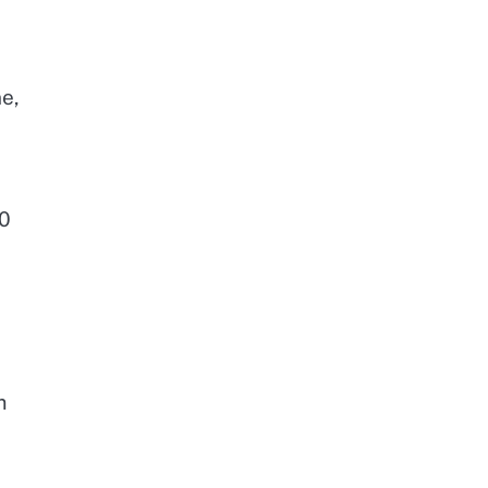
e,
30
m