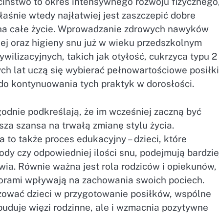
iństwo to okres intensywnego rozwoju fizycznego
aśnie wtedy najłatwiej jest zaszczepić dobre
m na całe życie. Wprowadzanie zdrowych nawyków
ej oraz higieny snu już w wieku przedszkolnym
wilizacyjnych, takich jak otyłość, cukrzyca typu 2
ych lat uczą się wybierać pełnowartościowe posiłki
 do kontynuowania tych praktyk w dorosłości.
godnie podkreślają, że im wcześniej zaczną być
za szansa na trwałą zmianę stylu życia.
to także proces edukacyjny – dzieci, które
ody czy odpowiedniej ilości snu, podejmują bardzie
a. Równie ważna jest rola rodziców i opiekunów,
orami wpływają na zachowania swoich pociech.
żować dzieci w przygotowanie posiłków, wspólne
 buduje więzi rodzinne, ale i wzmacnia pozytywne