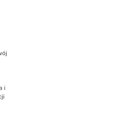
wój
 i
ji