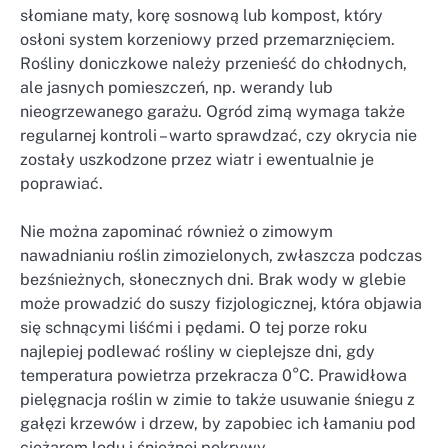
słomiane maty, korę sosnową lub kompost, który
osłoni system korzeniowy przed przemarznięciem.
Rośliny doniczkowe należy przenieść do chłodnych,
ale jasnych pomieszczeń, np. werandy lub
nieogrzewanego garażu. Ogród zimą wymaga także
regularnej kontroli – warto sprawdzać, czy okrycia nie
zostały uszkodzone przez wiatr i ewentualnie je
poprawiać.
Nie można zapominać również o zimowym
nawadnianiu roślin zimozielonych, zwłaszcza podczas
bezśnieżnych, słonecznych dni. Brak wody w glebie
może prowadzić do suszy fizjologicznej, która objawia
się schnącymi liśćmi i pędami. O tej porze roku
najlepiej podlewać rośliny w cieplejsze dni, gdy
temperatura powietrza przekracza 0°C. Prawidłowa
pielęgnacja roślin w zimie to także usuwanie śniegu z
gałęzi krzewów i drzew, by zapobiec ich łamaniu pod
ciężarem lodu i śnieżnej pokrywy.