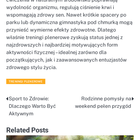
wydolność organizmu, regulują ciśnienie krwi i
wspomagają zdrowy sen. Nawet krótkie spacery po
parku lub dynamiczna gimnastyka pod chmurką mogą
przynieść wymierne efekty zdrowotne. Dlatego
właśnie treningi plenerowe zyskują status jednej z
najzdrowszych i najbardziej motywujących form
aktywności fizycznej – idealnej zarówno dla
początkujących, jak i zaawansowanych entuzjastów
zdrowego stylu życia.
TRENINGI PLENEROWE
Sport to Zdrowie:
Rodzinne pomysły na
Nawigacja
Dlaczego Warto Być
weekend pełen przygód
wpisu
Aktywnym
Related Posts