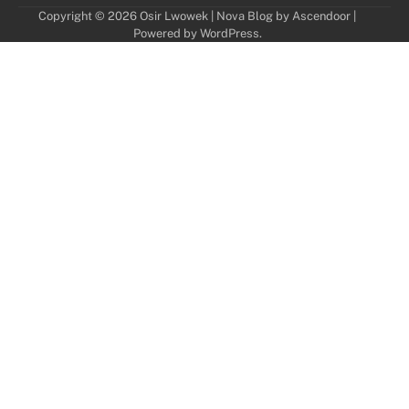
Copyright © 2026
Osir Lwowek
| Nova Blog by
Ascendoor
|
Powered by
WordPress
.