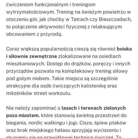
ćwiczeniom funkcjonalnym i treningom
wytrzymałościowym. Trening na świeżym powietrzu w
otoczeniu gór, jak choćby w Tatrach czy Bieszczadach,
to połączenie aktywności fizycznej z relaksującym
obcowaniem z przyrodą.
Coraz większą popularnością cieszą się również
boiska
i siłownie zewnętrzne
zlokalizowane na osiedlach
mieszkaniowych. Dostęp do drążków, poręczy i innych
przyrządów pozwala na kompleksowy trening siłowy
pod gołym niebem. Takie miejsca są szczególnie
atrakcyjne dla osób ćwiczących kalistenikę oraz
miłośników street workoutu.
Nie należy zapominać o
lasach i terenach zielonych
poza miastem
, które stanowią świetną przestrzeń do
biegania, nordic walkingu i jogi. Cisza, śpiew ptaków
oraz brak miejskiego hałasu sprzyjają wyciszeniu i
skupieniu się na prawidłowej technice ćwiczeń. To