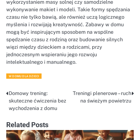
wykorzystaniem masy solnej czy samodzielne
wykonywanie makiet i modeli. Takie formy spędzania
czasu nie tylko bawią, ale również uczą logicznego
myślenia i rozwijają kreatywność. Zabawy w domu
mogą być inspirującym sposobem na wspólne
spędzanie czasu z rodziną oraz budowanie silnych
więzi między dzieckiem a rodzicami, przy
jednoczesnym wspieraniu jego rozwoju
intelektualnego i manualnego.
W DOMU DLA DZIECI
Domowy trening:
Treningi plenerowe – ruch
Nawigacja
skuteczne ćwiczenia bez
na świeżym powietrzu
wpisu
wychodzenia z domu
Related Posts