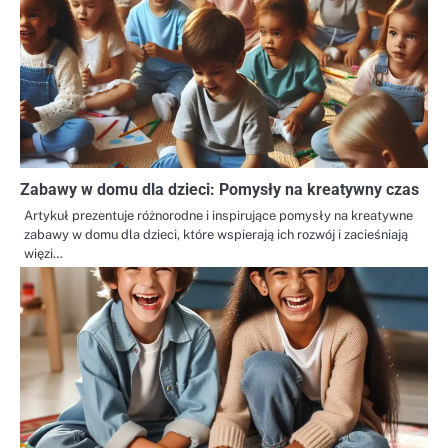
Zabawy w domu dla dzieci: Pomysły na kreatywny czas
Artykuł prezentuje różnorodne i inspirujące pomysły na kreatywne
zabawy w domu dla dzieci, które wspierają ich rozwój i zacieśniają
więzi…