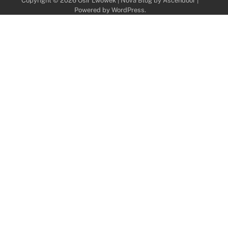
Copyright © 2026
Osir Lwowek
| Nova Blog by
Ascendoor
|
Powered by
WordPress
.